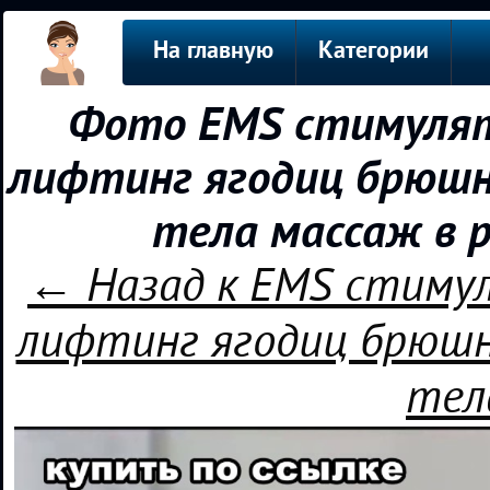
На главную
Категории
Фото EMS стимулят
лифтинг ягодиц брюшн
тела массаж в 
← Назад к EMS стиму
лифтинг ягодиц брюшн
тел