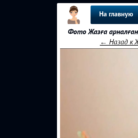
На главную
Фото Жазға арналған 
← Назад к Ж