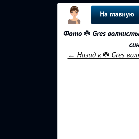
На главную
Фото ☘️ Gres волнисты
си
← Назад к ☘️ Gres во