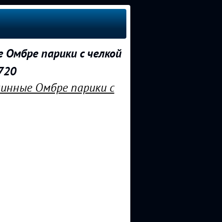
 Омбре парики с челкой
720
линные Омбре парики с