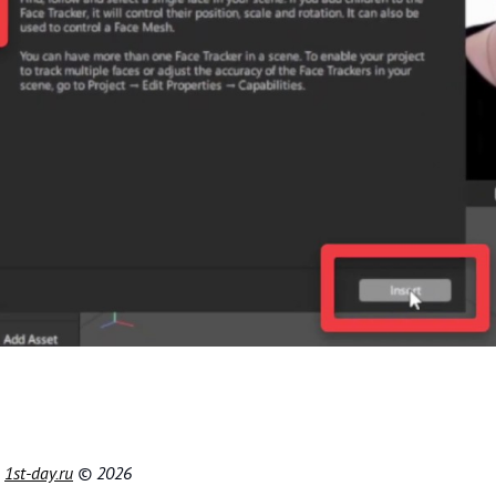
|
1st-day.ru
© 2026