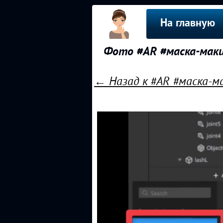
На главную
Фото #AR #маска-макия
← Назад к #AR #маска-ма