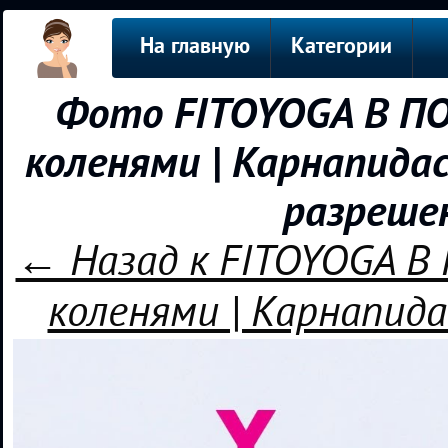
На главную
Категории
Фото FITOYOGA В ПО
коленями | Карнапидас
разреше
← Назад к FITOYOGA В
коленями | Карнапида