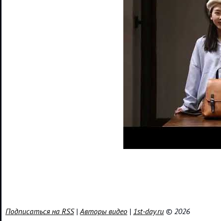
Подписаться на RSS
|
Авторы видео
|
1st-day.ru
© 2026