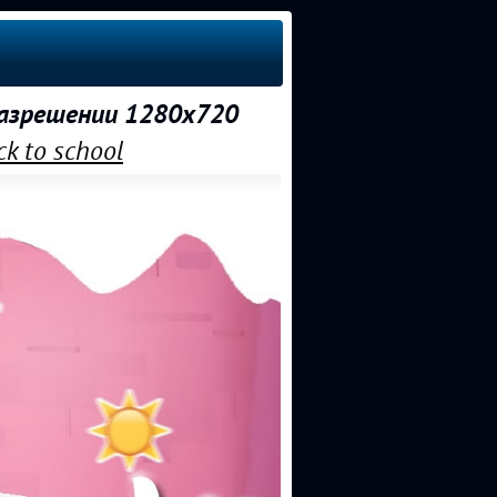
 разрешении 1280x720
k to school