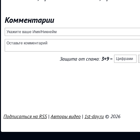
Комментарии
Защита от спама:
3+9
=
Подписаться на RSS
|
Авторы видео
|
1st-day.ru
© 2026