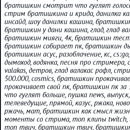
братишкин смотрит что гуглят голосо
стрим братишкина и крида, данилка каш
инсайд, шоу данилки кашина, братишкин
братишкин у дани кашина, глад, глад ва
братишкин мияги, 4к, братишкин тест
братишкин собирает пк, братишкин дым
братишкин асус, разоблачение, кс, cs:go,
дымоход, водянка, песня про стримера, 
valakas, детров, глад валакас рофл, стр
500.000, cosmics, братишкин прокачив
прокачивает свой пк, братишкин пк за 5
что гуглят больше, пушка news, выпуск,
телеведущие, прямой, казус, ржака, новос
ржачь, мат, братишкин как смысл жизн
моменты со стрима, топ клипы twitch, 
топ твич, братишкин твич, братишкин