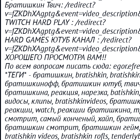
Братишкин Твич: /redirect?
v=fZKDhXAgptg&event=video_descripti
TWITCH HARD PLAY : /redirect?
v=fZKDhXAgptg&event=video_descripti
HARD GAMES ЮТУБ КАНАЛ : /redirect?
v=fZKDhXAgptg&event=video_descripti
ХОРОШЕГО ПРОСМОТРА ВАМ!!
По всем вопросам писать сюда: egor.efr
*ТЕГИ* - братишкин, bratishkin, bratishkin
братишкинофф, братишкин ютуб, твич,
братишкина, реакция, нарезка, batishki
видосы, клипы, bratishkinvideos, братиш
реакции, watch, реакции братишкина, т
смотрит, самый конченый, хайп, брати
братишкин смотрит, братишкин гейм, b
bratishkin videos, bratishkin rofls, tende