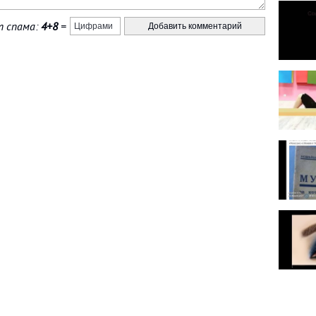
 спама:
4+8
=