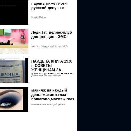
парень лижет ноги
русской девушке
Katie Price
Леди Fit, велнес-клуб
для женщин - ЭМС
trenazhernyy zal fitnes klub
НАЙДЕНА КНИГА 1930
г. СОВЕТЫ
ЖЕНЩИНАМ ЗА
КАКОГО МУЖЧИНУ НЕ
Дневник Витальянца
СТОИТ ВЫХОДИТЬ
ЗАМУЖ
макияж на каждый
день, макияж глаз
пошагово,макияж глаз
видео
макияж на каждый день