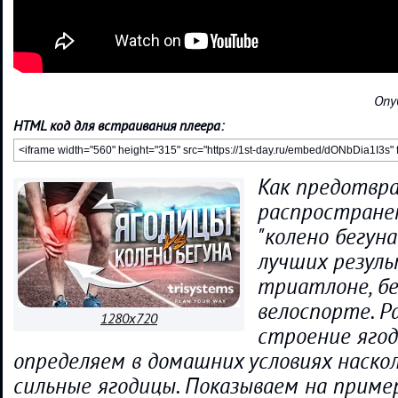
Опу
HTML код для встраивания плеера:
Как предотвр
распростране
"колено бегуна
лучших резул
триатлоне, бе
велоспорте. Р
1280x720
строение яго
определяем в домашних условиях наско
сильные ягодицы. Показываем на приме