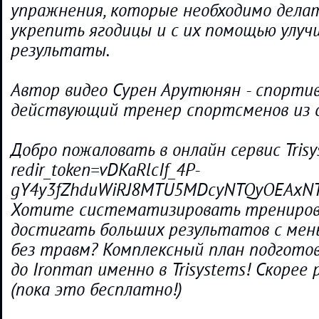
упражнения, которые необходимо дела
укрепить ягодицы и с их помощью улуч
результаты.
Автор видео Сурен Арутюнян - спортив
действующий тренер спортсменов из с
Добро пожаловать в онлайн сервис Trisys
redir_token=vDKaRlcIf_4P-
gY4y3fZhduWiRJ8MTU5MDcyNTQyOEAxNTk
Хотите систематизировать тренирово
достигать больших результатов с мен
без травм? Комплексный план подгото
до Ironman именно в Trisystems! Скоре
(пока это бесплатно!)