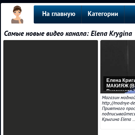
На главную
Категории
Самые новые видео канала: Elena Krygina
Елена Кри
МАКИЯЖ (Ви
Визажиста )
Магазин модной
http://modnye-d
Приятного прос
подписывайтесь
Крыгина Elena ...