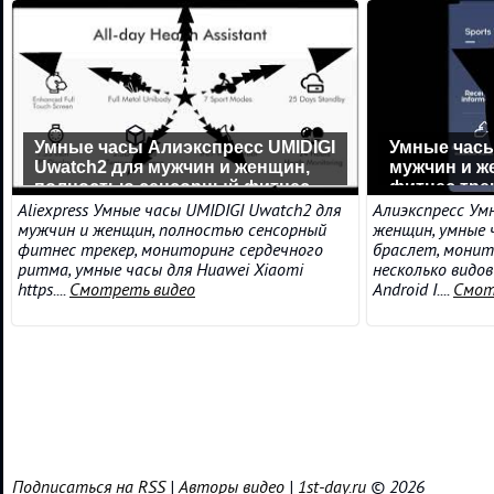
Умные часы Алиэкспресс UMIDIGI
Умные часы
Uwatch2 для мужчин и женщин,
мужчин и ж
полностью сенсорный фитнес
фитнес тре
трекер,
сердечного
Aliexpress Умные часы UMIDIGI Uwatch2 для
Алиэкспресс Ум
мужчин и женщин, полностью сенсорный
женщин, умные 
фитнес трекер, мониторинг сердечного
браслет, монит
ритма, умные часы для Huawei Xiaomi
несколько видо
https....
Смотреть видео
Android I....
Смот
Подписаться на RSS
|
Авторы видео
|
1st-day.ru
© 2026