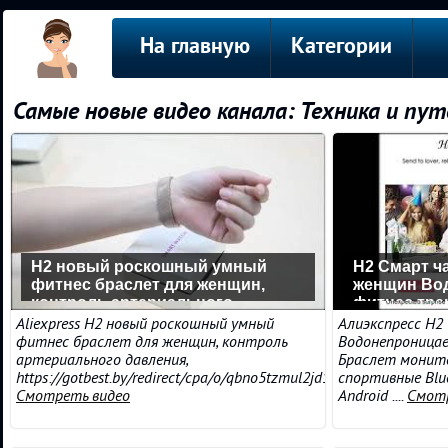
На главную
Категории
Самые новые видео канала: Техника и пу
H2 новый роскошный умный
H2 Смарт ча
фитнес браслет для женщин,
женщин Во
контроль артериального
фитнес тре
давления, Aliexpress
мониторин
Aliexpress H2 новый роскошный умный
Алиэкспресс H2
фитнес браслет для женщин, контроль
Водонепроница
артериального давления,
Браслет монит
https://gotbest.by/redirect/cpa/o/qbno5tzmul2jd1b0p1z4d6jweg1....
спортивные Blu
Смотреть видео
Android ....
Смотр