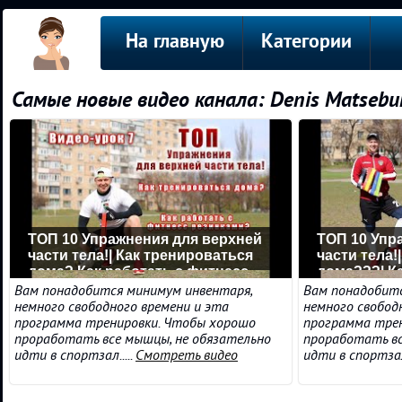
На главную
Категории
Самые новые видео канала: Denis Matsebu
ТОП 10 Упражнения для верхней
ТОП 10 Упр
части тела!| Как тренироваться
части тела!
дома? Как работать с фитнесс
дома???| К
резинками?
ноги???
Вам понадобится минимум инвентаря,
Вам понадобитс
немного свободного времени и эта
немного свобод
программа тренировки. Чтобы хорошо
программа тре
проработать все мышцы, не обязательно
проработать вс
идти в спортзал.....
Смотреть видео
идти в спортзал.