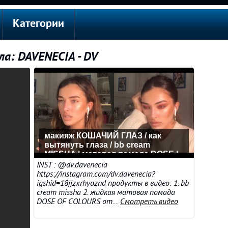
Категории
ла: DAVENECIA - DV
макияж КОШАЧИЙ ГЛАЗ / как
вытянуть глаза / bb cream
MISSHA | матовая помада DOSE |
скульптор SHIK
INST : @dv.davenecia
https://instagram.com/dv.davenecia?
igshid=18jjzxrhyoznd продукты в видео: 1. bb
cream missha 2. жидкая матовая помада
DOSE OF COLOURS от....
Смотреть видео