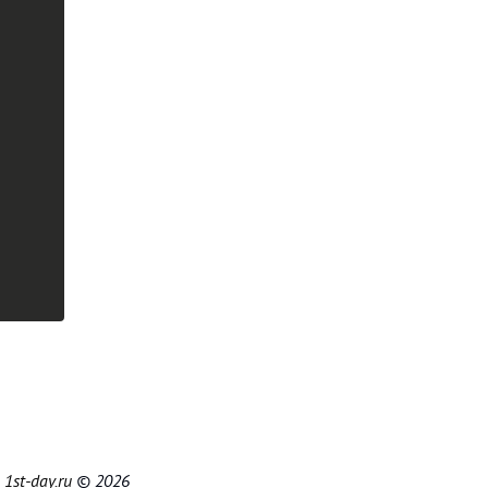
|
1st-day.ru
© 2026