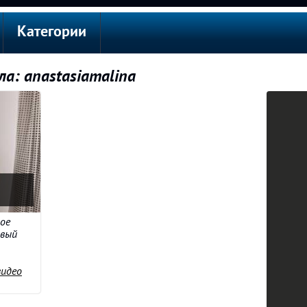
Категории
а: anastasiamalina
ое
ивый
идео