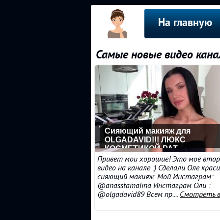
На главную
Самые новые видео канал
Сияющий макияж для
OLGADAVID!!! ЛЮКС
КОСМЕТИКОЙ PAT
MCGRATH,PATRICK TA, LA
Привет мои хорошие! Это моё втор
PRAIRIE
видео на канале :) Сделали Оле крас
сияющий макияж. Мой Инстаграм:
@anasstamalina Инстаграм Оли :
@olgadavid89 Всем пр....
Смотреть в