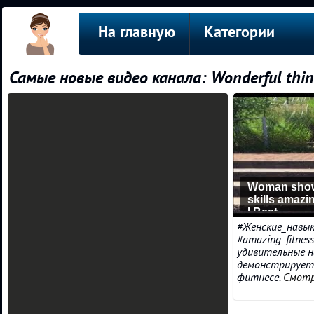
На главную
Категории
Самые новые видео канала: Wonderful thing
Woman show
skills amazin
I Best
#Женские_навык
#amazing_fitnes
удивительные 
демонстрирует 
фитнесе.
Смотр