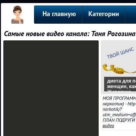
На главную
Категории
Самые новые видео канала: Таня Рогозина
диета для 
женщин, ка
Животика
МОЯ ПРОГРАММА
наркотик) - http
narkotik/?
utm_medium=affi
ПЛАН ПОДРУГИ - h
видео