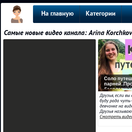
На главную
Категории
Самые новые видео канала: Arina Korchko
Соло путеш
парней. Пр
бесплатные
программы
Друзья, если вы
буду рада чуть
девчонке на виде
Друзья называют 
Смотреть виде