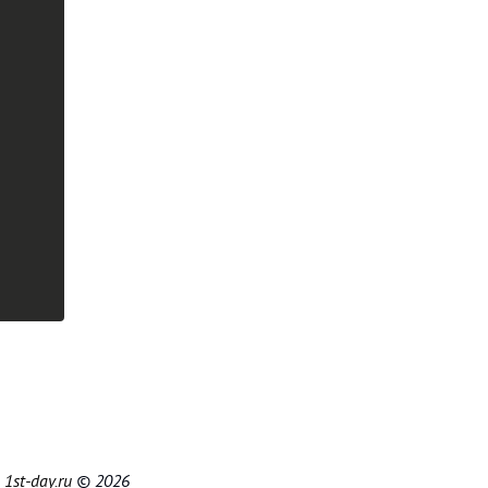
|
1st-day.ru
© 2026