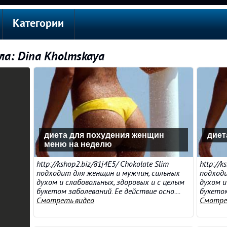
Категории
ла: Dina Kholmskaya
диета для похудения женщин
диет
меню на неделю
http://kshop2.biz/81j4E5/ Chokolate Slim
http://k
подходит для женщин и мужчин, сильных
подходи
духом и слабовольных, здоровых и с целым
духом и
букетом заболеваний. Ее действие осно....
букетом
Смотреть видео
Смотре