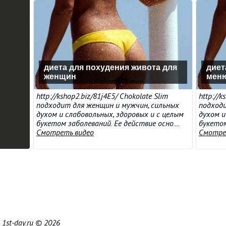
диета для похудения живота для
диет
женщин
мен
http://kshop2.biz/81j4E5/ Chokolate Slim
http://k
подходит для женщин и мужчин, сильных
подходи
духом и слабовольных, здоровых и с целым
духом и
букетом заболеваний. Ее действие осно....
букетом
Смотреть видео
Смотре
|
1st-day.ru
© 2026