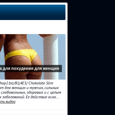
а для похудения для женщин
shop2.biz/81j4E5/ Chokolate Slim
т для женщин и мужчин, сильных
 слабовольных, здоровых и с целым
 заболеваний. Ее действие осно....
ть видео