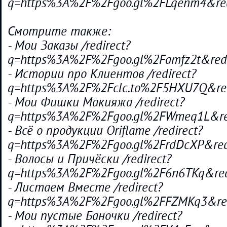
q=https%3A%2F%2Fgoo.gl%2FLqenm4&re
Смотрите также:
- Мои Заказы /redirect?
q=https%3A%2F%2Fgoo.gl%2Famfz2t&re
- Истории про Клиентов /redirect?
q=https%3A%2F%2Fclc.to%2F5HXU7Q&re
- Мои Фишки Макияжа /redirect?
q=https%3A%2F%2Fgoo.gl%2FWmeq1L&r
- Всё о продукции Oriflame /redirect?
q=https%3A%2F%2Fgoo.gl%2FrdDcXP&re
- Волосы и Причёски /redirect?
q=https%3A%2F%2Fgoo.gl%2F6n6TKq&re
- Листаем Вместе /redirect?
q=https%3A%2F%2Fgoo.gl%2FFZMKq3&re
- Мои пустые Баночки /redirect?