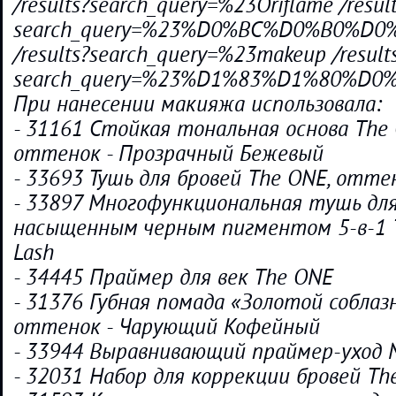
/results?search_query=%23Oriflame /resul
search_query=%23%D0%BC%D0%B0%D
/results?search_query=%23makeup /result
search_query=%23%D1%83%D1%80%
При нанесении макияжа использовала:
- 31161 Стойкая тональная основа The O
оттенок - Прозрачный Бежевый
- 33693 Тушь для бровей The ONE, отте
- 33897 Многофункциональная тушь для
насыщенным черным пигментом 5-в-1 
Lash
- 34445 Праймер для век The ONE
- 31376 Губная помада «Золотой соблазн»
оттенок - Чарующий Кофейный
- 33944 Выравнивающий праймер-уход 
- 32031 Набор для коррекции бровей Th