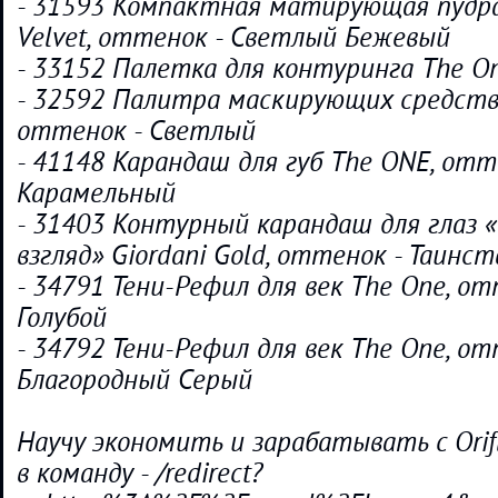
- 31593 Компактная матирующая пудра
Velvet, оттенок - Светлый Бежевый
- 33152 Палетка для контуринга The O
- 32592 Палитра маскирующих средств
оттенок - Светлый
- 41148 Карандаш для губ The ONE, отт
Карамельный
- 31403 Контурный карандаш для глаз 
взгляд» Giordani Gold, оттенок - Таин
- 34791 Тени-Рефил для век The One, о
Голубой
- 34792 Тени-Рефил для век The One, от
Благородный Серый
Научу экономить и зарабатывать с Ori
в команду - /redirect?