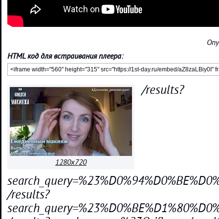
Опу
HTML код для встраивания плеера:
/results?
1280x720
search_query=%23%D0%94%D0%BE%
/results?
search_query=%23%D0%BE%D1%80%