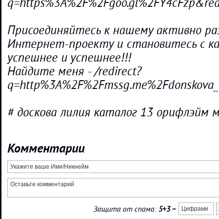
q=https%3A%2F%2Fgoo.gl%2FY4cFzp&re
Присоединяйтесь к нашему активно р
Интернет-проекту и становитесь с к
успешнее и успешнее!!!
Найдите меня - /redirect?
q=http%3A%2F%2Fmssg.me%2Fdonskova_
# доскова лилия каталог 13 орифлэйм 
Комментарии
Защита от спама:
5+3
=