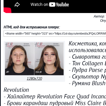
Автор:
Опу
HTML код для встраивания плеера:
Косметика, к
использовалас
- Сыворотка г
- Тон Collagen
- Пудра Paese 
- Скульптор N
1280x720
- Румяна Blus
Revolution
- Хайлайтер Revolution Face Quad Incan
- Брови карандаш пудровый Miss Claire 