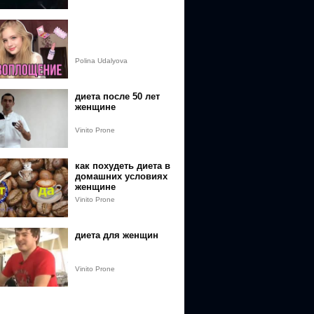
упражнения
Polina Udalyova
диета после 50 лет
женщине
Vinito Prone
как похудеть диета в
домашних условиях
женщине
Vinito Prone
диета для женщин
Vinito Prone