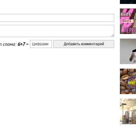
 спама:
6+7
=