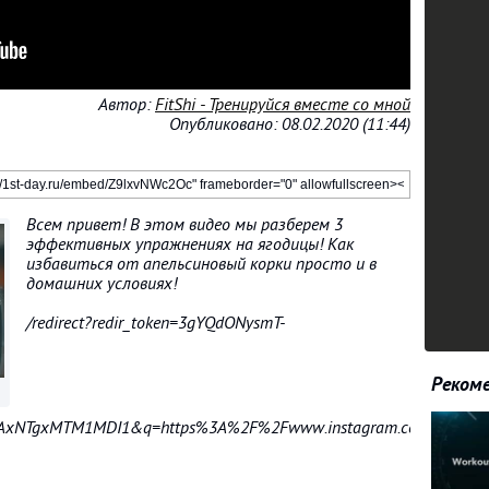
Автор:
FitShi - Тренируйся вместе со мной
Опубликовано: 08.02.2020 (11:44)
Всем привет! В этом видео мы разберем 3
эффективных упражнениях на ягодицы! Как
избавиться от апельсиновый корки просто и в
домашних условиях!
/redirect?redir_token=3gYQdONysmT-
Рекоме
xNTgxMTM1MDI1&q=https%3A%2F%2Fwww.instagram.com%2Ffit_shi