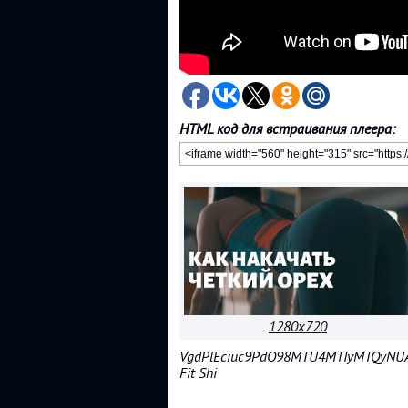
HTML код для встраивания плеера:
1280x720
VgdPlEciuc9PdO98MTU4MTIyMTQyNUA
Fit Shi