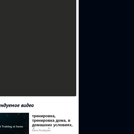
ндуемое видео
тренировка,
&event=video_description&v=Z9lxvNWc2Oc
тренировка дома, в
домашних условиях,
фитнес,фитнес дома,
Deni Avakyan
отжимания,