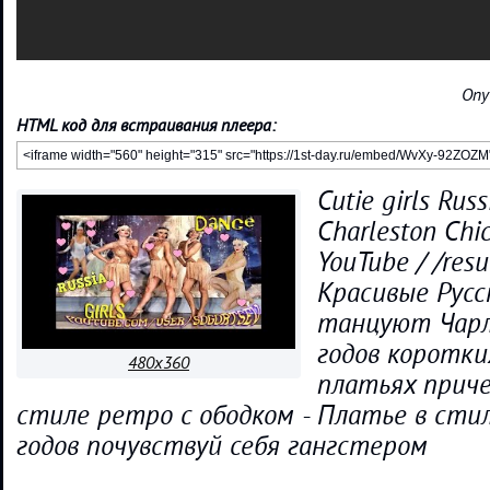
Опу
HTML код для встраивания плеера:
Cutie girls Rus
Charleston Chic
YouTube / /res
Красивые Русс
танцуют Чарль
годов коротки
480x360
платьях приче
стиле ретро с ободком - Платье в стил
годов почувствуй себя гангстером