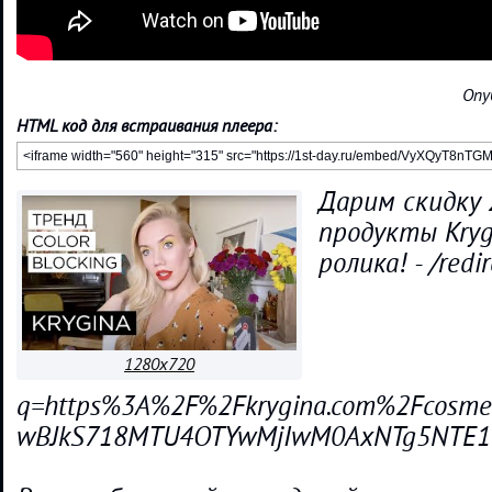
Опу
HTML код для встраивания плеера:
Дарим скидку 
продукты Kryg
ролика! - /redir
1280x720
q=https%3A%2F%2Fkrygina.com%2Fcosm
wBJkS718MTU4OTYwMjIwM0AxNTg5NTE1OD