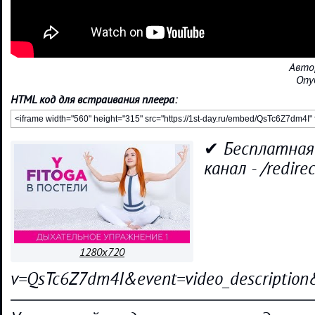
Авто
Опу
HTML код для встраивания плеера:
✔ Бесплатная
канал - /redirec
1280x720
v=QsTc6Z7dm4I&event=video_descripti
―――――――――――――――――