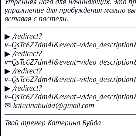
Утренняя йога для начинающих. Это п
упражнение для пробуждения можно вы
вставая с постели.
―――――――――――――――――
▶ /redirect?
v=QsTc6Z7dm4I&event=video_descripti
▶ /redirect?
v=QsTc6Z7dm4I&event=video_descripti
▶ /redirect?
v=QsTc6Z7dm4I&event=video_descripti
▶ /redirect?
v=QsTc6Z7dm4I&event=video_descripti
✉ katerinabuida@gmail.com
―――――――――――――――――
Твой тренер Катерина Буйда