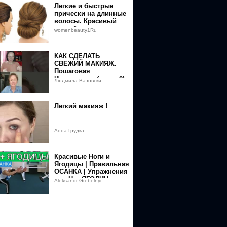
Легкие и быстрые
прически на длинные
волосы. Красивый
низкий пучок
womenbeauty1Ru
КАК СДЕЛАТЬ
53-
СВЕЖИЙ МАКИЯЖ.
Пошаговая
Инструкция. (часть 2)
Людмила Вазовски
en=nXYReA453-
Легкий макияж !
Анна Грудка
Красивые Ноги и
Ягодицы | Правильная
ОСАНКА | Упражнения
для Ног ЯГОДИЦ и
Aleksandr Grebelnyi
Спины для Дома