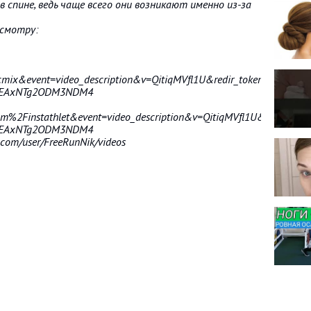
 спине, ведь чаще всего они возникают именно из-за
осмотру:
mix&event=video_description&v=QitiqMVfl1U&redir_token=nXYReA4
zOEAxNTg2ODM3NDM4
%2Finstathlet&event=video_description&v=QitiqMVfl1U&redir_tok
zOEAxNTg2ODM3NDM4
com/user/FreeRunNik/videos