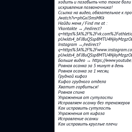
ходить и позабыть что такое боли в
искривления позвоночника!
Ссылка на видео, обязательное к пр
/watch?v=phGxI3msMKk
Найди меня / Find me at :
Vkontakte → /redirect?
q=https%3A%2F%2Fvk.com%2Fathletic
pUwJds4_bFJ8uQSsp8MTU4NjkyMzg
Instagram →/redirect?
q=https%3A%2F%2Fwww.instagram.com
pUwJds4_bFJ8uQSsp8MTU4NjkyMzg
Больше видео → https://www.youtube.
Ровная осанка за 5 минут в день
Ровная осанка за 1 месяц
Грудной кифоз
Кифоз грудного отдела
Хватит горбиться!
Ровная спина
Упражнения от сутулости
Исправляем осанку без тренажеров
Как исправить сутулость
Упражнения от кифоза
Исправление осанки
Как исправить круглые плечи