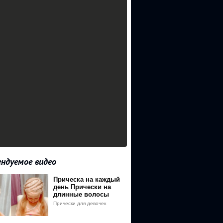
ндуемое видео
Прическа на каждый
BD%D0%B0
день Прически на
длинные волосы
BD%D0%BA%D0%B0
Прически для девочек