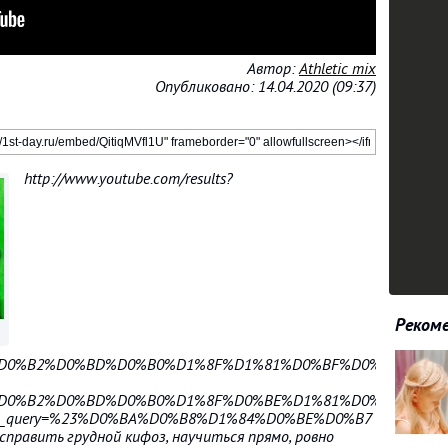
Автор:
Athletic mix
Опубликовано: 14.04.2020 (09:37)
http://www.youtube.com/results?
Рекоме
BE%D0%B2%D0%BD%D0%B0%D1%8F%D1%81%D0%BF%D0%B8%D0%
BE%D0%B2%D0%BD%D0%B0%D1%8F%D0%BE%D1%81%D0%B0%D0%
search_query=%23%D0%BA%D0%B8%D1%84%D0%BE%D0%B7
справить грудной кифоз, научиться прямо, ровно