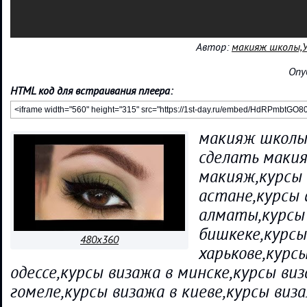
Автор:
макияж школы,У
Опу
HTML код для встраивания плеера:
макияж школы,
сделать макия
макияж,курсы 
астане,курсы 
алматы,курсы
бишкеке,курсы
480x360
харькове,курс
одессе,курсы визажа в минске,курсы виз
гомеле,курсы визажа в киеве,курсы виза