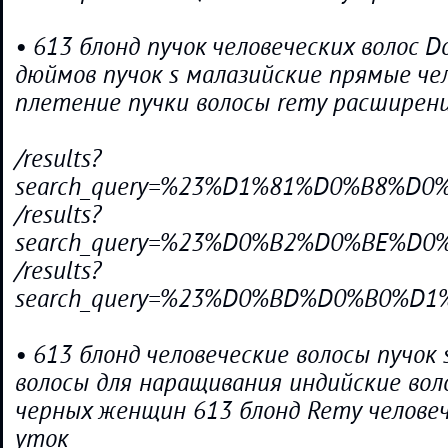
• 613 блонд пучок человеческих волос Do
дюймов пучок s малазийские прямые че
плетение пучки волосы remy расширен
/results?
search_query=%23%D1%81%D0%B8%
/results?
search_query=%23%D0%B2%D0%BE%D
/results?
search_query=%23%D0%BD%D0%B0%
• 613 блонд человеческие волосы пучок
волосы для наращивания индийские вол
черных женщин 613 блонд Remy человеч
уток