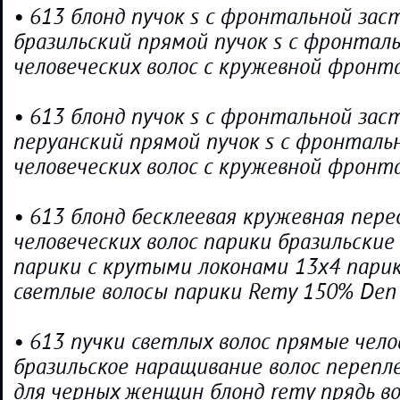
• 613 блонд пучок s с фронтальной за
бразильский прямой пучок s с фронталь
человеческих волос с кружевной фронт
• 613 блонд пучок s с фронтальной за
перуанский прямой пучок s с фронталь
человеческих волос с кружевной фронт
• 613 блонд бесклеевая кружевная пере
человеческих волос парики бразильские
парики с крутыми локонами 13x4 пари
светлые волосы парики Remy 150% Den
• 613 пучки светлых волос прямые чело
бразильское наращивание волос перепл
для черных женщин блонд remy прядь в