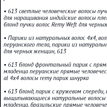
• 613 светлые человеческие волосы пу
для наращивания индийские волосы пл
блонд пучки волос Remy Weft для черн
• Парики из натуральных волос 4x4, во
перуанского тела, парики из натуральн
для черных женщин, 613
• 613 блонд фронтальный парик с пря
младенца перуанские прямые человечес
al 4x4 волосы remy парик шнурка
• 613 блонд, парик с кружевом спереди
выщипывающиеся натуральные волосы 
младенца, бразильские прямые человече