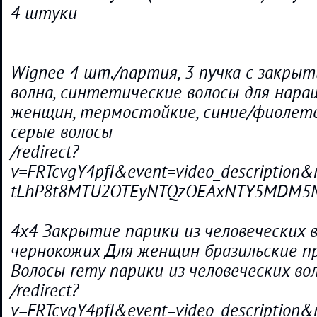
4 штуки
Wignee 4 шт./партия, 3 пучка с закрыт
волна, синтетические волосы для нара
женщин, термостойкие, синие/фиолет
серые волосы
/redirect?
v=FRTcvgY4pfI&event=video_descriptio
tLhP8t8MTU2OTEyNTQzOEAxNTY5MDM5M
4x4 Закрытие парики из человеческих в
чернокожих Для женщин бразильские п
Волосы remy парики из человеческих во
/redirect?
v=FRTcvgY4pfI&event=video_descriptio