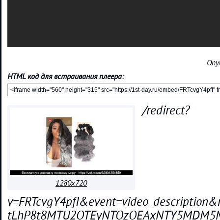
Опу
HTML код для встраивания плеера:
/redirect?
1280x720
v=FRTcvgY4pfI&event=video_descriptio
tLhP8t8MTU2OTEyNTQzOEAxNTY5MDM5M