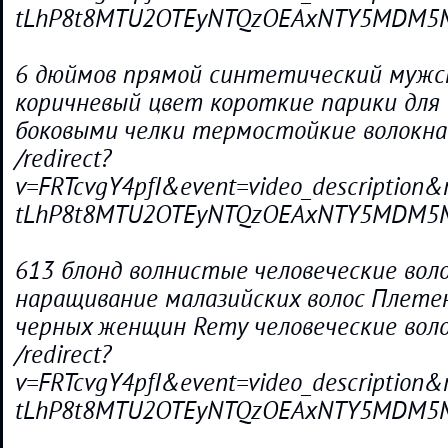
tLhP8t8MTU2OTEyNTQzOEAxNTY5MDM5M
6 дюймов прямой синтетический мужс
коричневый цвет короткие парики для
боковыми челки термостойкие волокна
/redirect?
v=FRTcvgY4pfI&event=video_descriptio
tLhP8t8MTU2OTEyNTQzOEAxNTY5MDM5M
613 блонд волнистые человеческие вол
наращивание малазийских волос Плетен
черных женщин Remy человеческие вол
/redirect?
v=FRTcvgY4pfI&event=video_descriptio
tLhP8t8MTU2OTEyNTQzOEAxNTY5MDM5M