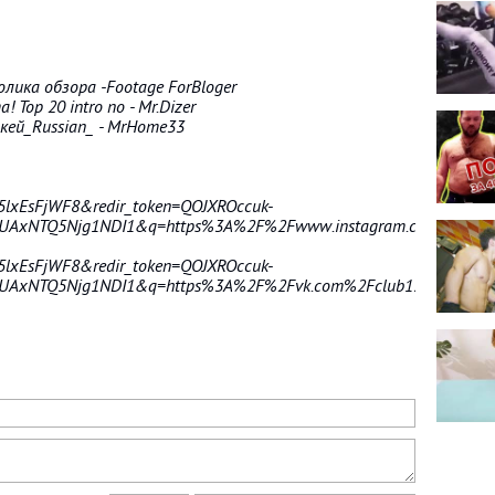
ика обзора -Footage ForBloger
Top 20 intro no - Mr.Dizer
ей_Russian_ - MrHome33
=E5lxEsFjWF8&redir_token=QOJXROccuk-
UAxNTQ5Njg1NDI1&q=https%3A%2F%2Fwww.instagram.com%2Fal_
=E5lxEsFjWF8&redir_token=QOJXROccuk-
UAxNTQ5Njg1NDI1&q=https%3A%2F%2Fvk.com%2Fclub154449960