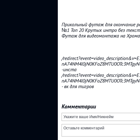
Прикольный футаж для окончание рол
№1 Топ 20 Крутых интро без текста! 
Футаж для видеомонтажа на Хромак
/redirect?event=video_description&v
nA74NM4l0jN0KFoZ8MTU0OTc3MTgyN
-инста
/redirect?event=video_description&v
nA74NM4l0jN0KFoZ8MTU0OTc3MTgyN
- вк для тигров
Комментарии