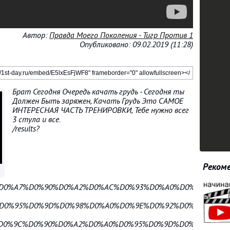
Автор:
Правда Моего Поколения - Тигр Против 1
Опубликовано: 09.02.2019 (11:28)
Брат Сегодня Очередь качать грудь - Сегодня ты
Должен Быть заряжен, Качать Грудь Это САМОЕ
ИНТЕРЕСНАЯ ЧАСТЬ ТРЕНИРОВКИ, Тебе нужно всег
3 стула и все.
/results?
Рекоме
90%D0%A7%D0%90%D0%A2%D0%AC%D0%93%D0%A0%D0%A3%D0%
0%D0%95%D0%9D%D0%98%D0%A0%D0%9E%D0%92%D0%9A%D0%9
9E%D0%9C%D0%90%D0%A2%D0%A0%D0%95%D0%9D%D0%98%D0%