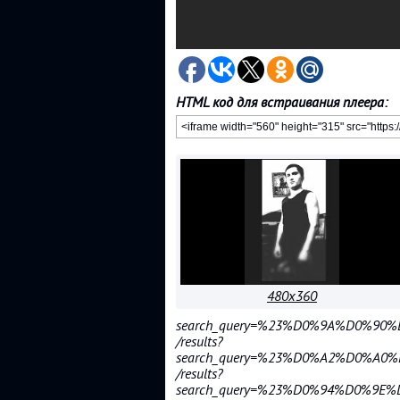
HTML код для встраивания плеера:
480x360
search_query=%23%D0%9A%D0%
/results?
search_query=%23%D0%A2%D0%A
/results?
search_query=%23%D0%94%D0%