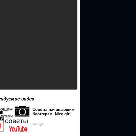
ндуемое видео
Советы начинающим
94%D0%AC
блоггерам. Nice girl
8
Nice girl
A0%D0%9E%D0%92%D0%9A%D0%98