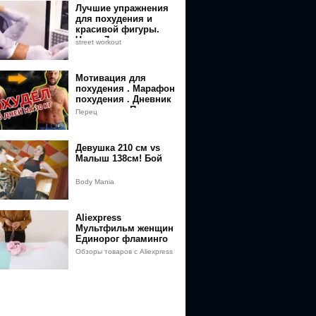
Лучшие упражнения
для похудения и
красивой фигуры.
Часть 7
street workout
Мотивация для
похудения . Марафон
похудения . Дневник
похудения .Похудение
Перец
в домашних условиях
0054%2F
Девушка 210 см vs
Малыш 138см! Бой
Body Mania
Aliexpress
Мультфильм женщин
Единорог фламинго
косметическая сумка
Обзоры товаров с Aliexpress
путешествия шнурок
макияж парфюме