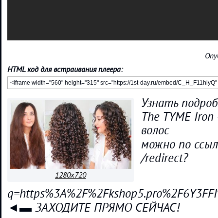
Опу
HTML код для встраивания плеера:
Узнать подроб
The TYME Iron
волос
можно по сс
/redirect?
1280x720
q=https%3A%2F%2Fkshop5.pro%2F6Y3FFI
◄▬ ЗАХОДИТЕ ПРЯМО СЕЙЧАС!