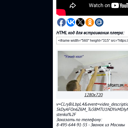
HTML код для встраивания плеера:
1280x720
v=CLryBiLbpL4&event=video_descripti
5kDyAFOn6Z6M_Tu58MTU1NDYxMDIyM0
stenka%2F
Заказать по телефону:
8-495-644-91-55 - Звонок из Москвы