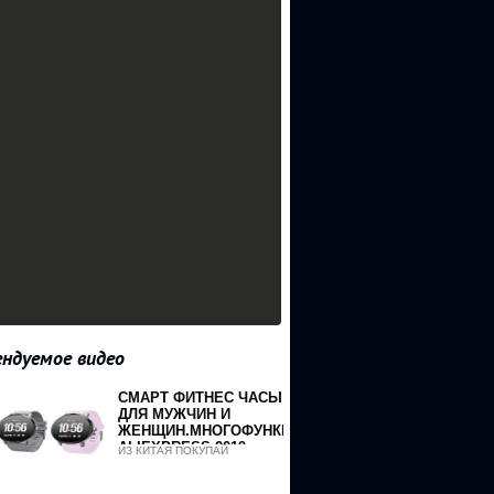
ндуемое видео
СМАРТ ФИТНЕС ЧАСЫ
ДЛЯ МУЖЧИН И
aya-
ЖЕНЩИН.МНОГОФУНКЦИОНАЛЬНЫЕ,
ALIEXPRESS 2019
ИЗ КИТАЯ ПОКУПАЙ