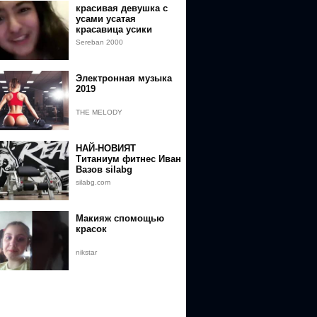
красивая девушка с
усами усатая
красавица усики
красивые волосы над
Sereban 2000
верхней губой усы
слелали звезду
Электронная музыка
2019
THE MELODY
НАЙ-НОВИЯТ
Титаниум фитнес Иван
Вазов silabg
silabg.com
Макияж спомощью
красок
nikstar