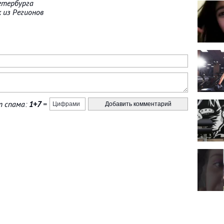
Петербурга
к из Регионов
 спама:
1+7
=