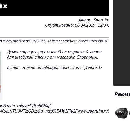
Автор:
Sportlim
Опубликовано: 06.04.2019 (12:04)
Демонстрация упражнений на турнике 3 хвата
для шведской стенки от магазина Спортлим.
Купить можно на официальном сайте: /redirect?
Рекоме
on&redir_token=PPtnbGJ6gC-
AxNTU0NTIzODIz&q=http%3A%2F%2Fwww.sportlim.ru%2Fshvedsk