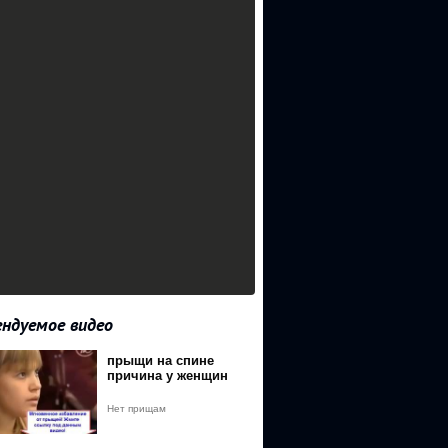
ндуемое видео
прыщи на спине
причина у женщин
Нет прищам