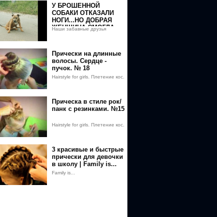
У БРОШЕННОЙ
СОБАКИ ОТКАЗАЛИ
НОГИ...НО ДОБРАЯ
ЖЕНЩИНА СМОГЛА
Наши забавные друзья
ЕЕ СПАСТИ
Прически на длинные
волосы. Сердце -
пучок. № 18
Hairstyle for girls. Плетение кос.
Прическа в стиле рок/
панк с резинками. №15
Hairstyle for girls. Плетение кос.
3 красивые и быстрые
прически для девочки
в школу | Family is...
Family is...