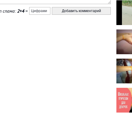
 спама:
2+4
=