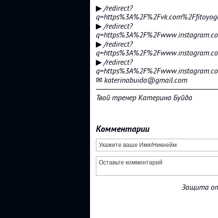
▶ /redirect?
q=https%3A%2F%2Fvk.com%2Ffitoyo
▶ /redirect?
q=https%3A%2F%2Fwww.instagram.c
▶ /redirect?
q=https%3A%2F%2Fwww.instagram.c
▶ /redirect?
q=https%3A%2F%2Fwww.instagram.c
✉ katerinabuida@gmail.com
―――――――――――――――
Твой тренер Катерина Буйда
Комментарии
Защита от