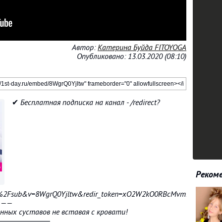
Автор:
Катерина Буйда FITOYOGA
Опубликовано: 13.03.2020 (08:10)
✔ Бесплатная подписка на канал - /redirect?
Рекоме
m%2Fsub&v=8WgrQ0Yjltw&redir_token=xO2W2kO0RBcMvmPpM22FW8R
———
ных суставов не вставая с кровати!
―――――――