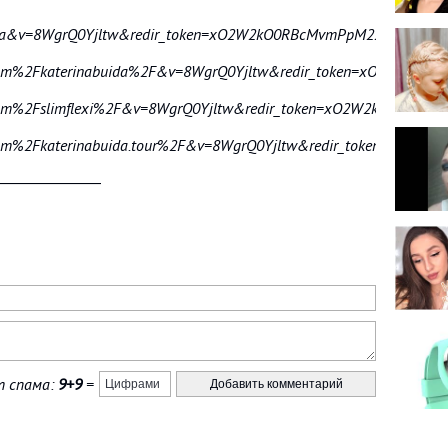
ga&v=8WgrQ0Yjltw&redir_token=xO2W2kO0RBcMvmPpM22FW8R_q898
om%2Fkaterinabuida%2F&v=8WgrQ0Yjltw&redir_token=xO2W2kO0R
om%2Fslimflexi%2F&v=8WgrQ0Yjltw&redir_token=xO2W2kO0RBcMv
om%2Fkaterinabuida.tour%2F&v=8WgrQ0Yjltw&redir_token=xO2W
―――――――
 спама:
9+9
=