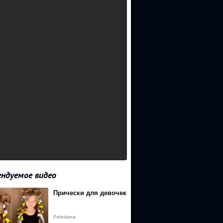
ндуемое видео
Прически для девочек
_q898MTU4NDE1OTAyOUAxNTg0MDcyNjI5&event=video_descriptio
Peledana