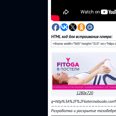
HTML код для встраивания плеера:
1280x720
q=http%3A%2F%2Fkaterinabuida.co
————————————————————
Разработка и раскрытие тазобедрен
―――――――――――――――