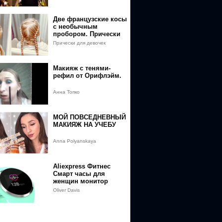
MTU4NDE1OTAyOUAxNTg0MDcyNjI5&event=video_description
Две французские косы
с необычным
пробором. Прически
BcMvmPpM22FW8R_q898MTU4NDE1OTAyOUAxNTg0MDcyNjI5&event=vi
для девочек
Прически для девочек
mPpM22FW8R_q898MTU4NDE1OTAyOUAxNTg0MDcyNjI5&event=video_
Макияж с тенями-
2kO0RBcMvmPpM22FW8R_q898MTU4NDE1OTAyOUAxNTg0MDcyNjI5&even
рефил от Орифлэйм.
Анна Топко
МОЙ ПОВСЕДНЕВНЫЙ
МАКИЯЖ НА УЧЕБУ
Anna Polyanskaya
Aliexpress Фитнес
Смарт часы для
женщин монитор
сердечного ритма для
Oliver Davis
бега артериального
давления Blu