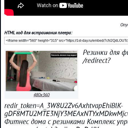
Опу
HTML код для встраивания плеера:
Резинки для ф
/redirect?
480x360
redir_token=A_3W8U2Zv6AxhtvapEhiBlK-
gDF8MTU2MTE3NjY3MEAxNTYxMDkwMjcw&q
Фитнес дома с резинками Комплекс упр