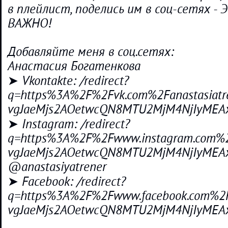
в плейлист, поделись им в соц-сетях -
ВАЖНО!
Добавляйте меня в соц.сетях:
Анастасия Богатенкова
➤ Vkontakte: /redirect?
q=https%3A%2F%2Fvk.com%2Fanastasiatr
vgJaeMjs2AOetwcQN8MTU2MjM4NjIyMEAx
➤ Instagram: /redirect?
q=https%3A%2F%2Fwww.instagram.com%2F
vgJaeMjs2AOetwcQN8MTU2MjM4NjIyMEAx
@anastasiyatrener
➤ Facebook: /redirect?
q=https%3A%2F%2Fwww.facebook.com%2Fa
vgJaeMjs2AOetwcQN8MTU2MjM4NjIyMEAx