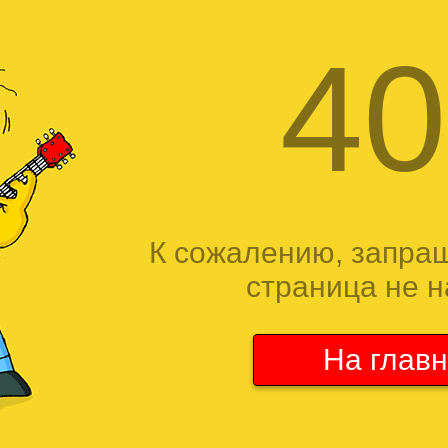
40
К сожалению, запра
страница не н
На глав