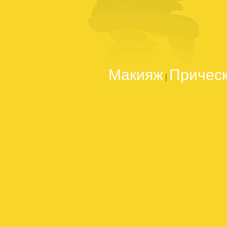
Макияж
Причес
|