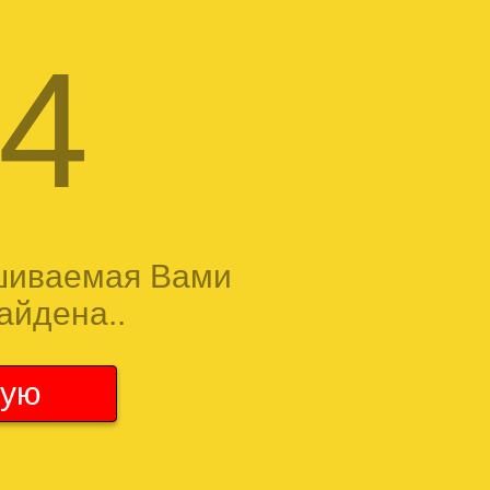
4
шиваемая Вами
айдена..
ную