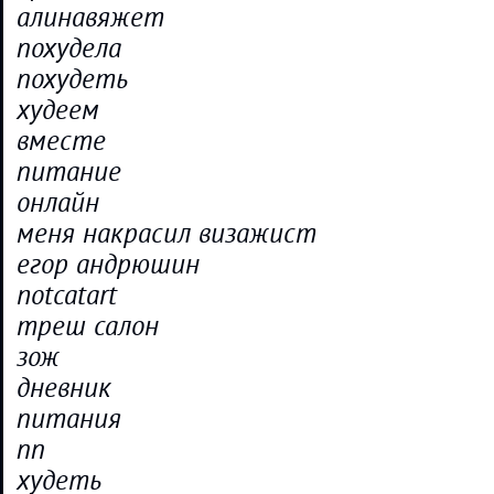
алинавяжет
похудела
похудеть
худеем
вместе
питание
онлайн
меня накрасил визажист
егор андрюшин
notcatart
треш салон
зож
дневник
питания
пп
худеть