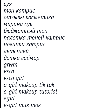
суя
тон катрис
отзывы косметика
марина суя
бюджетный тон
палетка теней катрис
новинки катрис
летсплей
детка геймер
grwm
vsco
vsco girl
e-girl makeup tik tok
e-girl makeup tutorial
egirl
e-girl тик ток