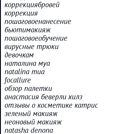
коррекциябровей
коррекция
пошаговоенанесение
бьютимакияж
пошаговоеобучение
вирусные трюки
девочкам
наталина муа
natalina mua
focallure
обзор палетки
анастасия беверли хилз
отзывы о косметике катрис
зеленый макияж
неоновый макияж
natasha denona