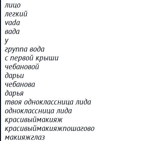
лицо
легкий
vada
вада
у
группа вода
с первой крыши
чебановой
дарьи
чебанова
дарья
твоя одноклассница лида
одноклассница лида
красивыймакияж
красивыймакияжпошагово
макияжглаз