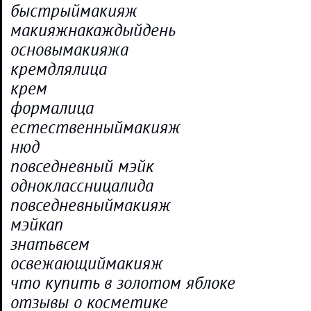
быстрыймакияж
макияжнакаждыйдень
основымакияжа
кремдлялица
крем
формалица
естественныймакияж
нюд
повседневный мэйк
одноклассницалида
повседневныймакияж
мэйкап
знатьвсем
освежающиймакияж
что купить в золотом яблоке
отзывы о косметике