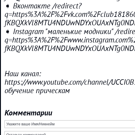
➧ Вконтакте /redirect?
q=https%3A%2F%2Fvk.com%2Fclub1818606
fKBQXkVl8MTU4NDUwNDYxOUAxNTg0ND
➧ Instagram "маленькие модники" /redire
q=https%3A%2F%2Fwww.instagram.com%2F
fKBQXkVl8MTU4NDUwNDYxOUAxNTg0ND
Наш канал:
https://www.youtube.com/channel/UCCI0B
обучение прическам
Комментарии