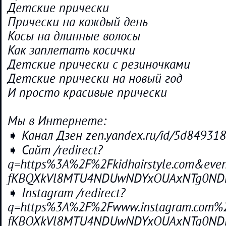
Детские прически
Прически на каждый день
Косы на длинные волосы
Как заплетать косички
Детские прически с резиночками
Детские прически на новый год
И просто красивые прически
Мы в Интернете:
➧ Канал Дзен zen.yandex.ru/id/5d84931
➧ Сайт /redirect?
q=https%3A%2F%2Fkidhairstyle.com&even
fKBQXkVl8MTU4NDUwNDYxOUAxNTg0ND
➧ Instagram /redirect?
q=https%3A%2F%2Fwww.instagram.com%2F
fKBQXkVl8MTU4NDUwNDYxOUAxNTg0ND